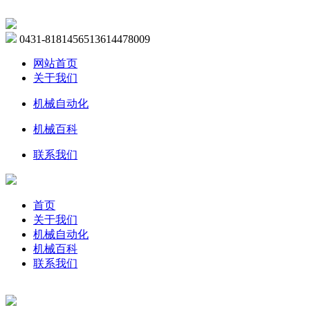
0431-81814565
13614478009
网站首页
关于我们
机械自动化
机械百科
联系我们
首页
关于我们
机械自动化
机械百科
联系我们