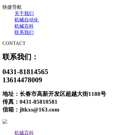
快捷导航
关于我们
机械自动化
机械百科
联系我们
CONTACT
联系我们：
0431-81814565
13614478009
地址：长春市高新开发区超越大街1188号
传真：0431-85810581
信箱：jltkxs@163.com
机械百科