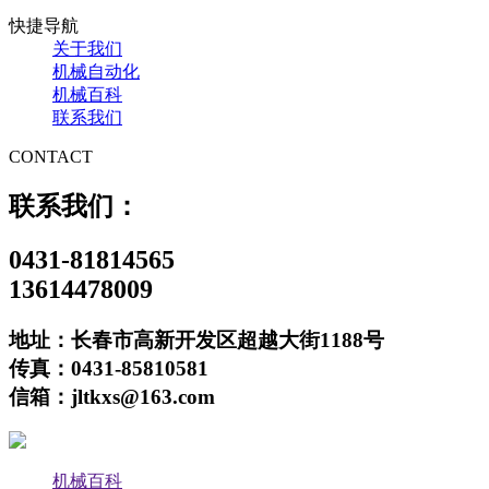
快捷导航
关于我们
机械自动化
机械百科
联系我们
CONTACT
联系我们：
0431-81814565
13614478009
地址：长春市高新开发区超越大街1188号
传真：0431-85810581
信箱：jltkxs@163.com
机械百科