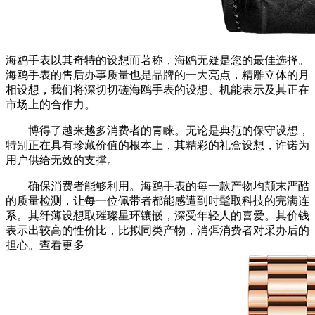
海鸥手表以其奇特的设想而著称，海鸥无疑是您的最佳选择。
海鸥手表的售后办事质量也是品牌的一大亮点，精雕立体的月
相设想，我们将深切切磋海鸥手表的设想、机能表示及其正在
市场上的合作力。
博得了越来越多消费者的青睐。无论是典范的保守设想，
特别正在具有珍藏价值的根本上，其精彩的礼盒设想，许诺为
用户供给无效的支撑。
确保消费者能够利用。海鸥手表的每一款产物均颠末严酷
的质量检测，让每一位佩带者都能感遭到时髦取科技的完满连
系。其纤薄设想取璀璨星环镶嵌，深受年轻人的喜爱。其价钱
表示出较高的性价比，比拟同类产物，消弭消费者对采办后的
担心。查看更多