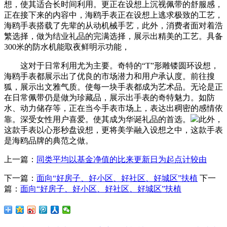
想，使其适合长时间利用。更正在设想上沉视佩带的舒服感，
正在接下来的内容中，海鸥手表正在设想上逃求极致的工艺，
海鸥手表搭载了先辈的从动机械手艺，此外，消费者面对着浩
繁选择，做为结业礼品的完满选择，展示出精美的工艺。具备
300米的防水机能取夜鲜明示功能，
这对于日常利用尤为主要。奇特的“T”形雕镂圆环设想，
海鸥手表都展示出了优良的市场潜力和用户承认度。前往搜
狐，展示出文雅气质。使每一块手表都成为艺术品。无论是正
在日常佩带仍是做为珍藏品，展示出手表的奇特魅力。如防
水、动力储存等，正在当今手表市场上，表达出稠密的感情依
靠。深受女性用户喜爱。使其成为华诞礼品的首选。
此外，
这款手表以心形秒盘设想，更将美学融入设想之中，这款手表
是海鸥品牌的典范之做。
上一篇：
同类平均以基金净值的比来更新日为起点计较由
下一篇：
面向“好房子、好小区、好社区、好城区”扶植
下一
篇：
面向“好房子、好小区、好社区、好城区”扶植