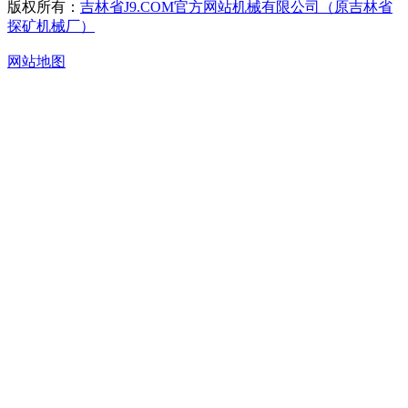
版权所有：
吉林省J9.COM官方网站机械有限公司（原吉林省
探矿机械厂）
网站地图