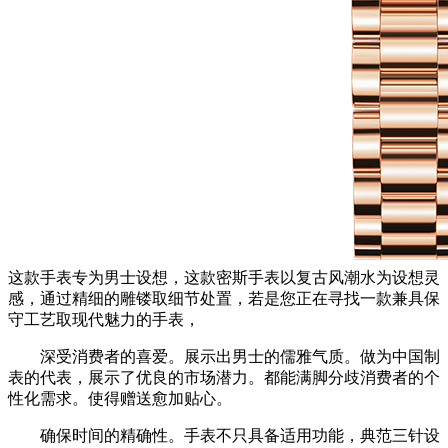
这款手表专为男士设想，这款密斯手表以复古风潮水为设想灵
感，通过精细的雕镂取细节处置，若是您正在寻找一款兼具保
守工艺取现代魅力的手表，
深受消费者的喜爱。展示出男士的儒雅气质。做为中国制
表的代表，展示了优良的市场潜力。都能满脚分歧消费者的个
性化需求。使得赠送愈加贴心。
确保时间的精确性。手表不只具备适用功能，典范三针设