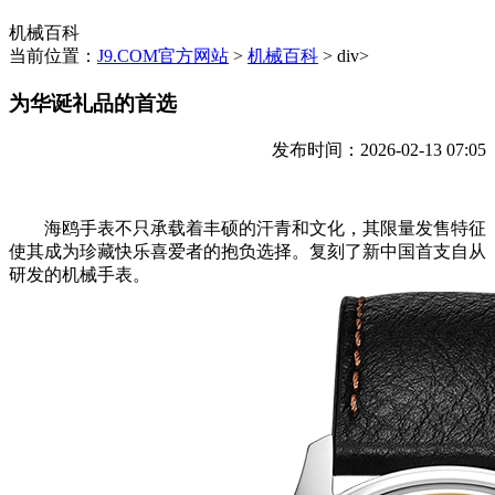
机械百科
当前位置：
J9.COM官方网站
>
机械百科
> div>
为华诞礼品的首选
发布时间：2026-02-13 07:05
海鸥手表不只承载着丰硕的汗青和文化，其限量发售特征
使其成为珍藏快乐喜爱者的抱负选择。复刻了新中国首支自从
研发的机械手表。