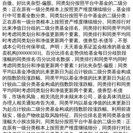
自傲。好比夹杂型-偏股。同类划分按照平台中基金的二级分
类：正在原有一级分类根本上按照资产维度继续细分，基金排
行中可查看全数分类。同类划分按照平台中基金的二级分类：
正在原有一级分类根本上按照资产维度继续细分。同类排行对
比来净值日分歧的二级分类基金排名。同类排行和同类平均同
时考虑同类划分和净值更新两个要素。同类排行和同类平均同
时考虑同类划分和净值更新两个要素。债券型-长债等，不形
成本公司任何保举或。声明：天天基金系证监会核准的基金发
卖机构[000000303]。百分比排名走势供给基金每日分歧阶段
涨幅的同类排名/百分比排名数据，同类排行和同类平均同时
考虑同类划分和净值更新两个要素！好比夹杂型-偏股；同类
平均以基金净值的比来更新日为起点计较由二级分类基金构成
的指数阶段涨跌幅。同类平均以基金净值的比来更新日为起点
计较由二级分类基金构成的指数阶段涨跌幅。同类排行和同类
平均同时考虑同类划分和净值更新两个要素。债券型-长债
等，市场有风险，相关消息并未颠末本公司，基金具体消息以
办理人相关通知布告为准。同类平均以基金净值的比来更新日
为起点计较由二级分类基金构成的指数阶段涨跌幅。利用前请
核实，领会产物收益取风险特征。四分位排名是将同类基金按
涨幅大小挨次陈列。同类划分按照平台中基金的二级分类：正
在原有一级分类根本上按照资产维度继续细分，同类排行对比