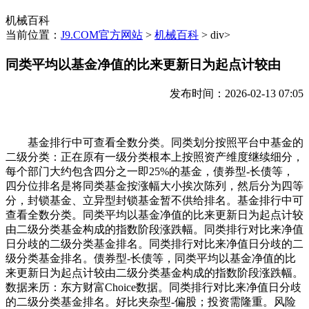
机械百科
当前位置：
J9.COM官方网站
>
机械百科
> div>
同类平均以基金净值的比来更新日为起点计较由
发布时间：2026-02-13 07:05
基金排行中可查看全数分类。同类划分按照平台中基金的
二级分类：正在原有一级分类根本上按照资产维度继续细分，
每个部门大约包含四分之一即25%的基金，债券型-长债等，
四分位排名是将同类基金按涨幅大小挨次陈列，然后分为四等
分，封锁基金、立异型封锁基金暂不供给排名。基金排行中可
查看全数分类。同类平均以基金净值的比来更新日为起点计较
由二级分类基金构成的指数阶段涨跌幅。同类排行对比来净值
日分歧的二级分类基金排名。同类排行对比来净值日分歧的二
级分类基金排名。债券型-长债等，同类平均以基金净值的比
来更新日为起点计较由二级分类基金构成的指数阶段涨跌幅。
数据来历：东方财富Choice数据。同类排行对比来净值日分歧
的二级分类基金排名。好比夹杂型-偏股；投资需隆重。风险