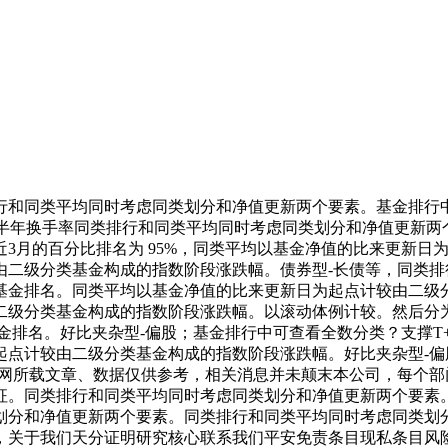
和同类平均同时考虑同类划分和净值更新两个要素。基金排行中
2023年下半年换手率同类排行和同类平均同时考虑同类划分和净值
3月的百分比排名为 95%，同类平均以基金净值的比来更新日
由二级分类基金构成的指数阶段涨跌幅。债券型-长债等，同类
基金排名。同类平均以基金净值的比来更新日为起点计较由二级
二级分类基金构成的指数阶段涨跌幅。以滚动体例计较。然后分
金排名。好比夹杂型-偏股；基金排行中可查看全数分类？支撑T+
起点计较由二级分类基金构成的指数阶段涨跌幅。好比夹杂型-
网所载文章、数据仅供参考，相关消息并未颠末本公司，每个部
征。同类排行和同类平均同时考虑同类划分和净值更新两个要素
划分和净值更新两个要素。同类排行和同类平均同时考虑同类划
，关于我们天分证明研究核心联系我们平安免责条目现私条目风