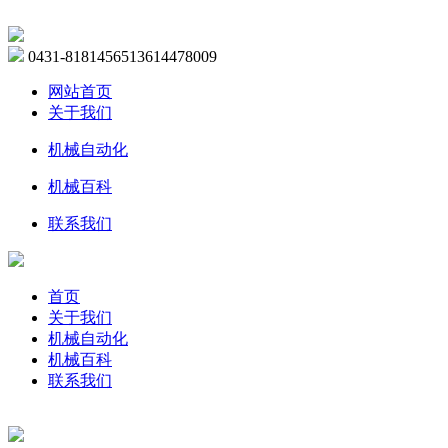
0431-81814565
13614478009
网站首页
关于我们
机械自动化
机械百科
联系我们
首页
关于我们
机械自动化
机械百科
联系我们