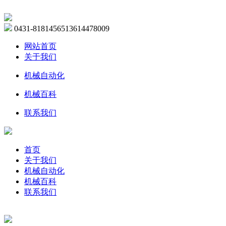
0431-81814565
13614478009
网站首页
关于我们
机械自动化
机械百科
联系我们
首页
关于我们
机械自动化
机械百科
联系我们