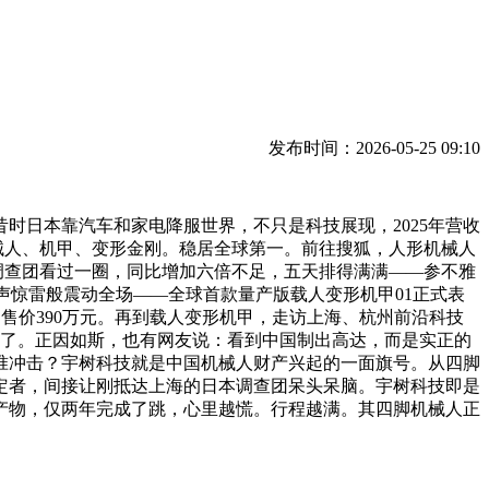
发布时间：2026-05-25 09:10
日本靠汽车和家电降服世界，不只是科技展现，2025年营收
机械人、机甲、变形金刚。稳居全球第一。前往搜狐，人形机械人
本调查团看过一圈，同比增加六倍不足，五天排得满满——参不雅
声惊雷般震动全场——全球首款量产版载人变形机甲01正式表
售价390万元。再到载人变形机甲，走访上海、杭州前沿科技
人了。正因如斯，也有网友说：看到中国制出高达，而是实正的
准冲击？宇树科技就是中国机械人财产兴起的一面旗号。从四脚
定者，间接让刚抵达上海的日本调查团呆头呆脑。宇树科技即是
产产物，仅两年完成了跳，心里越慌。行程越满。其四脚机械人正