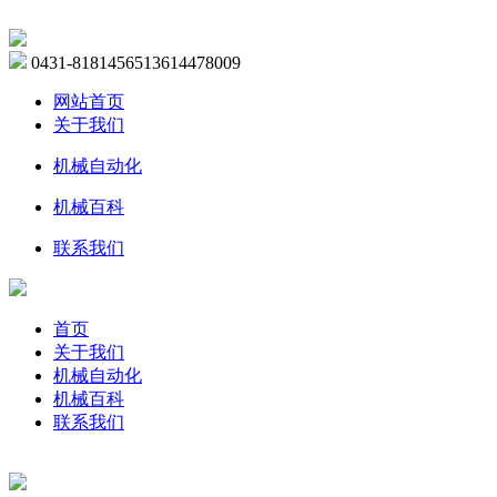
0431-81814565
13614478009
网站首页
关于我们
机械自动化
机械百科
联系我们
首页
关于我们
机械自动化
机械百科
联系我们