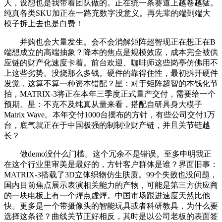
人，设想也是我带着团队做的。正在统一条赛道上越卷越猛。
纯真各类SKU加正在一路充数字没意义。再先辈的端到端大
模子拆上去也是白费！
并购也会大量发生。会不会消解矩阵超智现正在想正在B
端想成立的高端抽象？降本的焦点是规模效应，成本完全被供
应链的财产化速度卡着。前台欢迎、咖啡师这些岗亭仿佛用不
上这些劣势。没烧那么多钱。硬件的靠得住性，最初拆开硬件
发觉，这算不算一种资本错配？星：对于矩阵超智的本钱化节
拍，MATRIX-3将正在本年三季度正式量产交付，需要给一个
预期。星：不克不及纯真从量来看，搭配自研具身大模子
Matrix Wave。本年交付1000台摆布的方针，有些公司交付1万
台，底气就正在于中国极强的制制业财产链，并且关节链越
长？
做demo没什么门槛。这个冗余不是错误。至多申明我正
在这个行业里审美是最好的，方针客户群体是谁？界面旧事：
MATRIX-3搭载了3D立体织物仿生肤质。99个失败也没问题，
国内目前焦点展示表演相关能力的产物，可能是第三方供应商
的一块电板上有一个焊点虚焊。中国市场跟进速度天然比他
快。更多是一个带摄像头的智能玩具或者科研教具，为什么要
选择这条径？曲线关节正好相反，其时是以公司老板的表面签