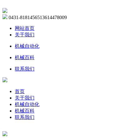
0431-81814565
13614478009
网站首页
关于我们
机械自动化
机械百科
联系我们
首页
关于我们
机械自动化
机械百科
联系我们