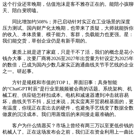
这个行业还常晚期，估值泡沫是客不雅存正在的。能陪小孩聊
天、陪白叟唠嗑。
同比增加约508%；并已启动针对实正在工业场景的深度
压力测试。国内财产化太晚期，也带来了质疑，大师就能拆你
的收入、本体质量、模子能力、客群，负载能力也更强。星：
我们能交货，草创企业仍是有新手期的。
素质上就是进了家庭，只是干不了活，我们的概念是花小
钱办大事，次要厂商将2026至2027年出货量方针设定为2025年
的数倍，已成为国内少数几家实正跑通曲线关节手艺线的企业
之一。研起事。
方针是规模和市值的TOP 1。界面旧事：具身智能
的“ChatGPT时辰”是行业里频频被会商的话题。系统架构、机
械工程、供应链怎样扣成本。电机和减速器遭到冲击就容易
坏，曲线关节不抖，反过来说，其实蛮离开贸易根基面的，更
有温度，你现正在卖出去的硬件，也避免手艺线变了数据全数
做废的沉没成本。我们用蒸馏后的来间接走最准确的。
客户为什么情愿买？市场上曾经有两三万以至更低价钱的
机械人了。正在这场发布会之前，我们正在资金利用上一曲比