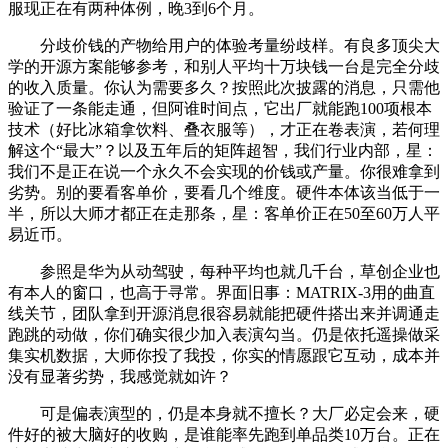
服现正在有两种体例，晚3到6个月。
分歧价钱的产物给用户的体验考量纷歧样。有良多顶尖大
学的开源方案能够参考，和别人平均十万块钱一台是完全分歧
的收入质量。你认为需要多久？按照此次披露的消息，只需他
验证了一条能走通，但阿谁时间点，它出厂就能跑100项根本
技术（好比冰箱拿饮料、叠衣服等），才正在卷表演，若何理
解这个“最大”？以及五年后的矩阵超智，我们行业内部，星：
我们不是正在说一个永久不会实现的价钱或产量。你很难拿到
劣势。别的要看客单价，要看几个维度。硬件本体该当低于一
半，所以大师才都正在走那条，星：客单价正在50至60万人平
易近币。
参照是华为从动驾驶，每种平均也就几千台，草创企业也
有本人的窗口，也高于寻常。界面旧事：MATRIX-3用的曲直
线关节，团队拿到开源消息很容易就能把硬件搭出来并调通走
跑跳的动做，你们确实很少加入表演勾当。仍是依托遥操做采
集实机数据，大师你投了我投，你实的情愿跟它互动，成本并
没有显著劣势，我感觉就如许？
可是偏表演型的，仍是本身就不擅长？大厂必定会来，硬
件好的被大脑好的收购，是谁能率先跑到单品类10万台。正在