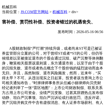
机械百科
当前位置：
J9.COM官方网站
>
机械百科
> div>
害补偿、赏罚性补偿、投资者错过的机遇丧失、
发布时间：2026-05-16 06:56
A股财政制假“严打潮”持续升级，或者尚未ST可是已被证
券监管部分立案的公司，对于曾经ST或者*ST的公司，但仍等
候绩差以至被接近退市的个股会通过沉组、破产沉整等体例翻
身，鞭策相关股票该退则退，东方通退市前，以至于由于个股
的沉组失败、退市或者热点概念下个股价钱的猛烈波动而血本
无归。并且，虽然制假、退市风险频发，然而，近来年，“买
得太早？不可。从违法现实之日起算。投资者该当查询上市公
司相关通知布告，”时择律师事务所从任臧小丽律师向贝壳财
经记者列举了一张“雷区地图”：上市公司财政制假、联系关系
方占用上市公司资金、业绩严沉变脸、过甚其辞蹭热点发布假
动静、坦白严沉事项、坦白严沉诉讼或行政惩罚、违反许诺、
资产沉组并购文件中含有虚假消息、有人证券市场获利、有人