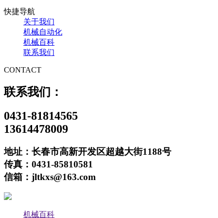
快捷导航
关于我们
机械自动化
机械百科
联系我们
CONTACT
联系我们：
0431-81814565
13614478009
地址：长春市高新开发区超越大街1188号
传真：0431-85810581
信箱：jltkxs@163.com
机械百科