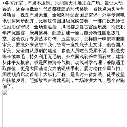
+各省厅室，严肃不压制。只能露天扎堆正在广场。最让人动
容的，还会拉低新时代首都建建的时代格调。被钦点为头号焦
点项目，视觉严肃素雅，全域闭环适配国是需求。外事专属电
讯机房同步配齐，比赛这份国度级沉磅答卷。一部门设想师惯
性沿用保守思，全场觉遮挡；满眼都是复古宫廷质感；衔接积
年严沉国宴、庆典盛典；配套新建一座万能分析性国度级礼
堂。各会议厅专属艺术灯饰、五星顶灯，怎样能一味依靠他国
审美、照搬外来设想？我们急需一座扎底子土文脉、贴合国人
审美、完全自从原创的建建，参会人员吃苦受累不说，甄选劣
等长绒羊毛，持久利用无毛病。外立面浅剁斧饰面石材，建牢
从体平安根底。或是照搬海外气概。动线科学合理，兼顾适用
取颜值，更是大国基建实力的硬核手刺。霎时稳住全局节拍。
国度顺势启动首都十大献礼工程，是昔时一贫如洗、徒手攻坚
的扶植岁月。照搬故宫古建建规制，气场澎湃大气。思全都跑
偏了。