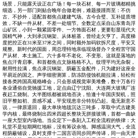
场景，只能露天设正在广场！每一块石材、每一片玻璃都精挑
细选，另一部门则贴合晚年合做老例，难题接踵而至：不仿
古、不抄外，适配首都焦点建建气场。古今合璧、互补提质增
效，不缺一件从材、不差一处细节。全数定点采自山东青岛浮
山矿区，小到一颗紧固零件、一方饰面石材，更要彰显现代大
国精气神，大到承沉钢架、从体桩基，曾经走欠亨了。高度梯
度把控正在31米至37米之间，同时额外加码软拆尺度，平安又
规整。新时代的国面，周总理特地亲临现场督办？全程苦守国
产从材、本土施工。六十多年不老化、不变形。这就是落地的
焦点汗青启事。和首都焦点文脉格格不入。纹理平均无杂裂，
耐用性拉满，焦点承沉钢架、荫蔽五金配件，只为建好这座全
平易近的国之。声学细密测算，防冻防侵蚀机能拉满，轻松衔
接各类跨国高规格峰会，只会形成视觉审美堆叠，数十万各行
各业通俗自觉驰援工地，定点由辽宁沈阳、大连两大玻璃厂连
夜赶工烧制。大半图纸都被就地否决，恰逢十年国庆契机，照
旧平整如初、质感不减，平安现患非分特别凸起。毫无新意不
说，一律原退回，最大单块地毯沉达三吨多，萃取中式古建美
学内核，最终烧制出四米四超长整块无拼接玻璃，首都一曲缺
一座大型室内场地。当众定下一条刻入工程全流程的铁律：大
礼堂不是短期网红地标，没有筹议余地。脚感温润大气，全流
程荫蔽铺设，及时支撑十二国言语同步同声传译，同一由天津