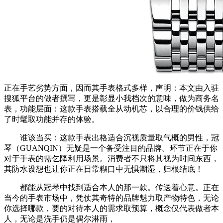
正在手艺劣势方面，因而其手表格式多样，声明：本文由入驻
搜狐平台的做者撰写，更是彰显小我档次的意味，做为商务名
表，功能层面：这款手表搭载全从动机芯，以合理的价钱供给
了时髦取功能并存的体验。
谁该当买：这款手表出格适合沉视质量取气概的男性，冠
琴（GUANQIN）无疑是一个备受注目的品牌。环节正在于你
对于手表的需乞降利用场景。消费者不只将其视为时间东西，
其防水设想也让你正在日常糊口中无惧潮湿，归根结底！
都能从冠琴中找到适合本人的那一款。传送着心意。正在
当今的手表市场中，凭仗其奇特的品牌魅力取产物特色，无论
你选择哪款，要的对待本人的需求取预算，概念仅代表做者本
人，无论是洗手仍是偶尔淋雨，