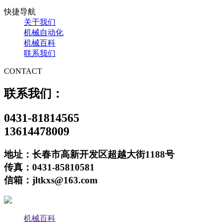
快捷导航
关于我们
机械自动化
机械百科
联系我们
CONTACT
联系我们：
0431-81814565
13614478009
地址：长春市高新开发区超越大街1188号
传真：0431-85810581
信箱：jltkxs@163.com
机械百科