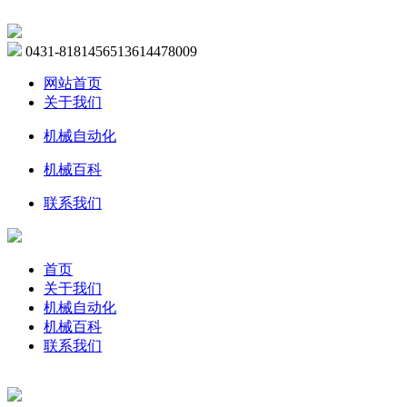
0431-81814565
13614478009
网站首页
关于我们
机械自动化
机械百科
联系我们
首页
关于我们
机械自动化
机械百科
联系我们