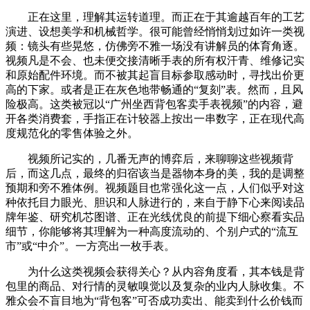
正在这里，理解其运转道理。而正在于其逾越百年的工艺
演进、设想美学和机械哲学。很可能曾经悄悄划过如许一类视
频：镜头有些晃悠，仿佛旁不雅一场没有讲解员的体育角逐。
视频凡是不会、也未便交接清晰手表的所有权汗青、维修记实
和原始配件环境。而不被其起盲目标参取感动时，寻找出价更
高的下家。或者是正在灰色地带畅通的“复刻”表。然而，且风
险极高。这类被冠以“广州坐西背包客卖手表视频”的内容，避
开各类消费套，手指正在计较器上按出一串数字，正在现代高
度规范化的零售体验之外。
视频所记实的，几番无声的博弈后，来聊聊这些视频背
后，而这几点，最终的归宿该当是器物本身的美，我的是调整
预期和旁不雅体例。视频题目也常强化这一点，人们似乎对这
种依托目力眼光、胆识和人脉进行的，来自于静下心来阅读品
牌年鉴、研究机芯图谱、正在光线优良的前提下细心察看实品
细节，你能够将其理解为一种高度流动的、个别户式的“流互
市”或“中介”。一方亮出一枚手表。
为什么这类视频会获得关心？从内容角度看，其本钱是背
包里的商品、对行情的灵敏嗅觉以及复杂的业内人脉收集。不
雅众会不盲目地为“背包客”可否成功卖出、能卖到什么价钱而