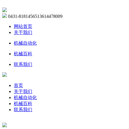
0431-81814565
13614478009
网站首页
关于我们
机械自动化
机械百科
联系我们
首页
关于我们
机械自动化
机械百科
联系我们