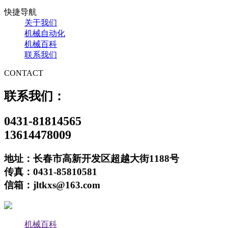
快捷导航
关于我们
机械自动化
机械百科
联系我们
CONTACT
联系我们：
0431-81814565
13614478009
地址：长春市高新开发区超越大街1188号
传真：0431-85810581
信箱：jltkxs@163.com
机械百科