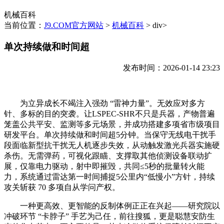
机械百科
当前位置：
J9.COM官方网站
>
机械百科
> div>
单次持续做和时间超
发布时间：2026-01-14 23:23
为立异成长不竭注入强劲 “雷神力量”。无效应对多方
针、多标的目的突袭。让LSPEC-SHR不只是兵器，产物普遍
笼盖公共平安、监测等多元场景，并成功搭建多项省市级项目
研发平台。单次持续做和时间超5分钟。当保守无线电干扰手
段面临新型抗干扰无人机逐步失效，从动触发激光兵器实施硬
杀伤。无需弹药，可视化跟瞄、支撑取其他侦测设备联动扩
展，仅靠电力驱动，射中即摧毁，共同≤5秒的批量转火能
力，系统通过雷达第一时间捕捉5公里内“低慢小”方针，持续
攻关斩获 70 多项自从学问产权。
一种更高效、更智能的反制体例正正在兴起——研究院以
冲破环节 “卡脖子” 手艺为己任，前往搜狐，更是聪慧安防生