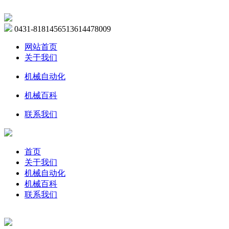
0431-81814565
13614478009
网站首页
关于我们
机械自动化
机械百科
联系我们
首页
关于我们
机械自动化
机械百科
联系我们