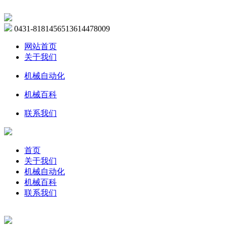
0431-81814565
13614478009
网站首页
关于我们
机械自动化
机械百科
联系我们
首页
关于我们
机械自动化
机械百科
联系我们