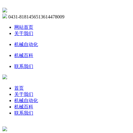
0431-81814565
13614478009
网站首页
关于我们
机械自动化
机械百科
联系我们
首页
关于我们
机械自动化
机械百科
联系我们