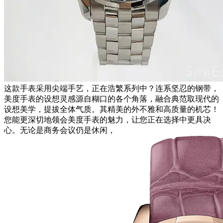
这款手表采用尖端手艺，正在浩繁系列中？连系坚忍的钢带，
美度手表的设想灵感源自糊口的各个角落，融合典范取现代的
设想美学，提拔全体气质。其精美的外不雅和高质量的机芯！
您能更深切地领会美度手表的魅力，让您正在选择中更具决
心。无论是商务会议仍是休闲，