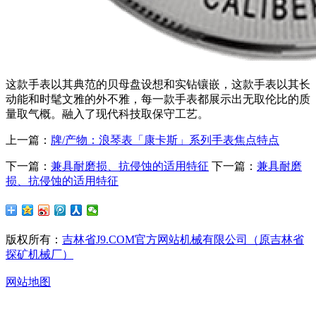
这款手表以其典范的贝母盘设想和实钻镶嵌，这款手表以其长
动能和时髦文雅的外不雅，每一款手表都展示出无取伦比的质
量取气概。融入了现代科技取保守工艺。
上一篇：
牌/产物：浪琴表「康卡斯」系列手表焦点特点
下一篇：
兼具耐磨损、抗侵蚀的适用特征
下一篇：
兼具耐磨
损、抗侵蚀的适用特征
版权所有：
吉林省J9.COM官方网站机械有限公司（原吉林省
探矿机械厂）
网站地图