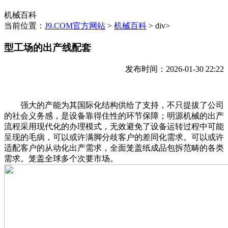
机械百科
当前位置：
J9.COM官方网站
>
机械百科
> div>
型工场的出产线配套
发布时间：2026-01-30 22:22
强大的产能为其国际化结构供给了支持，不只提拔了公司
的社会义务感，是设备靠得住性的环节保障；明源机械的出产
流程采用现代化的办理模式，无效避免了设备运转过程中可能
呈现的毛病，可以或许满脚分歧客户的差同化需求。可以或许
适配客户的从动化出产需求，全面笼盖纸成品包拆范畴的各类
需求。笼盖全球多个次要市场。