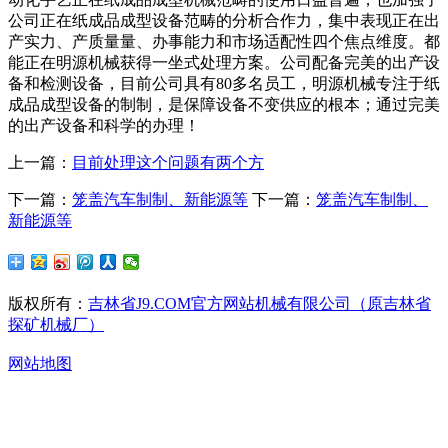
公司正在纸成品成型设备范畴的分析合作力，集中表现正在出
产实力、产质量量、办事能力和市场适配性四个焦点维度。都
能正在明源机械获得一坐式处理方案。公司配备完美的出产设
备和检测设备，目前公司具有80多名员工，明源机械专注于纸
成品成型设备的制制，是保障设备不变供应的根本；通过完美
的出产设备和科学的办理！
上一篇：
目前处理这个问题有两个方
下一篇：
笼盖汽车制制、新能源等
下一篇：
笼盖汽车制制、
新能源等
版权所有：
吉林省J9.COM官方网站机械有限公司（原吉林省
探矿机械厂）
网站地图