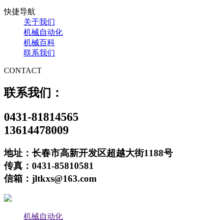
快捷导航
关于我们
机械自动化
机械百科
联系我们
CONTACT
联系我们：
0431-81814565
13614478009
地址：长春市高新开发区超越大街1188号
传真：0431-85810581
信箱：jltkxs@163.com
机械自动化