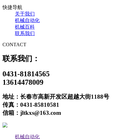
快捷导航
关于我们
机械自动化
机械百科
联系我们
CONTACT
联系我们：
0431-81814565
13614478009
地址：长春市高新开发区超越大街1188号
传真：0431-85810581
信箱：jltkxs@163.com
机械自动化