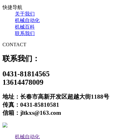
快捷导航
关于我们
机械自动化
机械百科
联系我们
CONTACT
联系我们：
0431-81814565
13614478009
地址：长春市高新开发区超越大街1188号
传真：0431-85810581
信箱：jltkxs@163.com
机械自动化