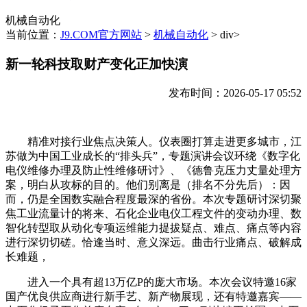
机械自动化
当前位置：
J9.COM官方网站
>
机械自动化
> div>
新一轮科技取财产变化正加快演
发布时间：2026-05-17 05:52
精准对接行业焦点决策人。仪表圈打算走进更多城市，江
苏做为中国工业成长的“排头兵”，专题演讲会议环绕《数字化
电仪维修办理及防止性维修研讨》、《德鲁克压力丈量处理方
案，明白从攻标的目的。他们别离是（排名不分先后）：因
而，仍是全国数实融合程度最深的省份。本次专题研讨深切聚
焦工业流量计的将来、石化企业电仪工程文件的变动办理、数
智化转型取从动化专项运维能力提拔疑点、难点、痛点等内容
进行深切切磋。恰逢当时、意义深远。曲击行业痛点、破解成
长难题，
进入一个具有超13万亿P的庞大市场。本次会议特邀16家
国产优良供应商进行新手艺、新产物展现，还有特邀嘉宾——