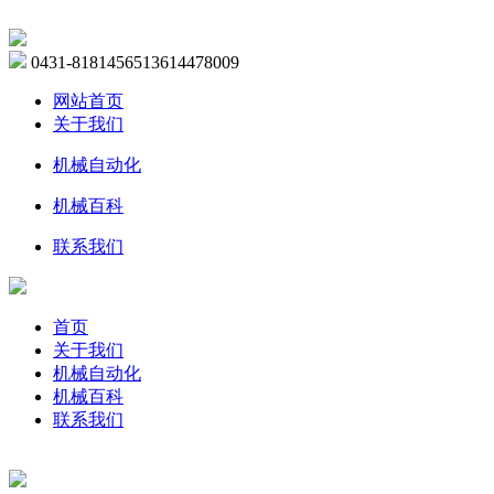
0431-81814565
13614478009
网站首页
关于我们
机械自动化
机械百科
联系我们
首页
关于我们
机械自动化
机械百科
联系我们