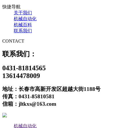
快捷导航
关于我们
机械自动化
机械百科
联系我们
CONTACT
联系我们：
0431-81814565
13614478009
地址：长春市高新开发区超越大街1188号
传真：0431-85810581
信箱：jltkxs@163.com
机械自动化