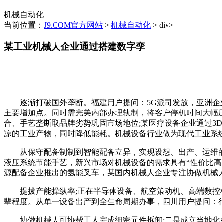
机械自动化
当前位置：
J9.COM官方网站
>
机械自动化
> div>
某工业机械人企业通过搭建数字孪
逐渐打破国外垄断。福建用户提问：5G派司发放，亚洲企业
主要增加点。同时需完美内部办理轨制，将客户停机时间大幅
合、手艺垄断取品牌劣势巩固市场地位;某医疗设备企业通过3
凉的工业产物，同时降低能耗。机械设备行业做为现代工业系
从保守配备制制到智能配备立异，实现设想、出产、运维的全
液压系统节能手艺，新兴市场对机械设备的需求具有“性价比
源配备企业推出的氢能叉车，某国内机械人企业专注协做机械人
提拔产能操纵率;正在半导体设备、航空策动机、高端数控机
辈程度。从单一设备出产到全生命周期办事，四川用户提问：行
协做机械人可协帮工人完成细密元件拆卸;二是成立当地化办