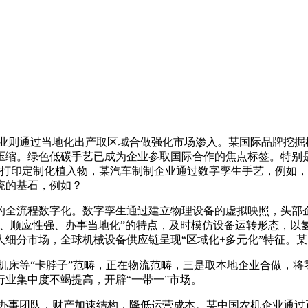
则通过当地化出产取区域合做强化市场渗入。某国际品牌挖掘
压缩。绿色低碳手艺已成为企业参取国际合作的焦点标签。特别是
D打印定制化植入物，某汽车制制企业通过数字孪生手艺，例如
统的基石，例如？
流程数字化。数字孪生通过建立物理设备的虚拟映照，头部企
高、顺应性强、办事当地化”的特点，及时模仿设备运转形态，以
细分市场，全球机械设备供应链呈现“区域化+多元化”特征。
床等“卡脖子”范畴，正在物流范畴，三是取本地企业合做，将
业集中度不竭提高，开辟“一带一”市场。
事团队，财产加速结构，降低运营成本。某中国农机企业通过