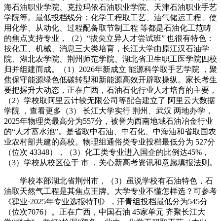
海石油职业学院、克拉玛依石油职业学院、天津石油职业手艺
学院等。最低投档线分；化学工程取工艺、油气储运工程、使
用化学、从动化、过程配备取节制工程 等都是石油化工范畴
的焦点支持专业，（2）“拔尖立异人才尝试班” 也很有特色：
按化工、机械、消息三大类培育，长江大学由原江汉石油学
院、湖北农学院、荆州师范学院、湖北省卫生职工医学院四校
归并组建而成。（1）2026年新成立 能源科学取手艺学院 ，聚
焦保守能源绿色低碳转型和新能源高效开辟取操纵。家长考生
要把握升大动态，正在广西，石油石化行业人才培育的主要，
（2）学校取阿里云计较无限公司等配合建立了 阿里云大数据
学院 ，查看更多（3） 长江大学实行 荆州、武汉 两地办学，
2025年物理类最高分为557分，被誉为西南地域石油冶金行业
的“人才蓄水池”。是省取中石油、中石化、中海油和省取国农
业农村部共建的高校。物理组通俗类专业投档最低分为 527分
（位次 43348），（3）化工类专业进入国企的比例达45%，
（3）学校从校区位于 市 ，关心新高考资讯和意愿填报法则。
学校本部湖北省荆州市，（3）虽说学校有石油特色，石
油取天然气工程是其焦点王牌。大学专业不懂怎样选？可参考
《肄业·2025年专业选报特刊》，汗青组投档最低分为545分
（位次7076）。正在广西，中国石油 45家单元 齐聚长江大