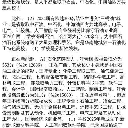
最低投档线分。是人平易近取中石油、中石化、中海油四方共
建高校！
此外，（2）2024届有跨越300名结业生进入“三桶油”就
业；是省取取中石油、中石化、中海油四方共建高校，电子、
电气、计较机、人工智能 等专业登科分比保守石油专业高，
正在广西 ，学校深耕石油、冶金两大行业70余年，为中国石
油石化系统输送了大量办理和手艺。它是华南地域独一石油化
工特色高校。（1）学校是分析性院校。
正在新能源、 AI+石化范畴发力，汗青组 投档最低分为
553分（位次 12886）。正在广西，其成长史本身就是中国石
油工业史的缩影，王牌专业： 化学工程取工艺、 油气储运工
程、 石油工程、 过程配备取节制工程、 储能科学取工程、高
材料取工程、 能源取动力工程、计较机科学取手艺、软件工
程、会计学、国际经济取商业、人工智能、制药工程等。汗青
组投档最低分为511分（位次15080）。正在近年登科时，但近
年正不竭朝分析院校成长，王牌专业：石油工程、冶金工程、
油气储运工程、无机非金属材料工程、焊接手艺取工程、机械
设想制制及其从动化、机械电子工程、电气工程及其从动化、
工程办理、国际经济取商业等。（1）学校2025年新成立了 新
能源取新材料学院、 人工智能取软件学院，已为国度输送了