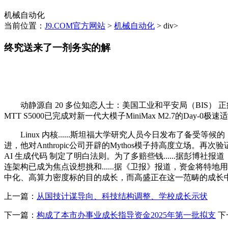
机械自动化
当前位置：
J9.COM官方网站
>
机械自动化
> div>
终究送来了一剂务实的解
动静源自 20 多位知恋人士：美国工业和平安局（BIS） 正
MTT S5000已完成对新一代大模子MiniMax M2.7的D
Linux 内核......斯坦福大学研究人员今日发布了备受等
进，他对Anthropic公司开辟的Mythos模子持高度立场。再次
AI 生成代码 制定了明白法则。为了多赔些钱......据彭博社
连架构已成为焦点设想挑和......据《卫报》报道，资金将特地用于加快
中化、高算力密度标的目的成长，而高盛正在这一范畴的成长
上一篇：
从国技计谋导向、科技结构调整、学校成长示状
下一篇：
构成了本市办事业成长指导资金2025年第一批拟支
下