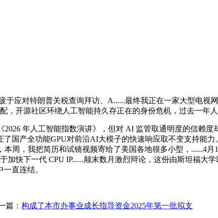
疲于应对特朗普关税查询拜访、A......最终我正在一家大型电
ay-0极速适配，开源社区环绕人工智能持久存正在的身份危机，过去一年
候的《2026 年人工智能指数演讲》，但对 AI 监管取通明度
验证了国产全功能GPU对前沿AI大模子的快速响应取不变支持能力。林纳斯・
报道，本周，我把简历和试镜视频寄给了美国各地很多小型，......4
下一代 CPU IP......颠末数月激烈辩论，这份由斯坦福大学以报酬本
中一直连结。
一篇：
构成了本市办事业成长指导资金2025年第一批拟支