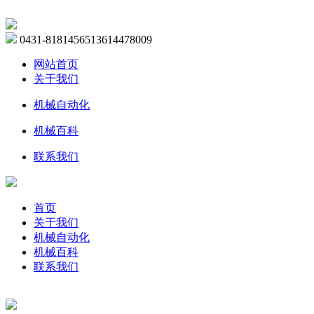
0431-81814565
13614478009
网站首页
关于我们
机械自动化
机械百科
联系我们
首页
关于我们
机械自动化
机械百科
联系我们