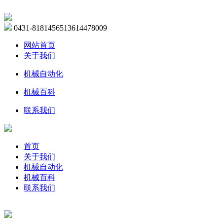
0431-81814565
13614478009
网站首页
关于我们
机械自动化
机械百科
联系我们
首页
关于我们
机械自动化
机械百科
联系我们