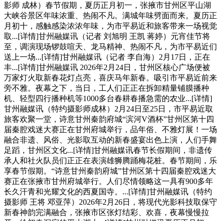
影师 成林）春节假期，夏历正月初一，张掖市甘州区平山湖
大峡谷景区年味浓重、热闹不凡。满城年味劈面而来。夏历正
月初十，感触感染浓浓年味，为市平易近和旅客带来一场视觉
取...[详情]甘州融媒讯（记者 刘旭明 王凯 蒋婷）元宵佳节将
至，调演现场锣鼓喧天、龙马精神、热闹不凡，为市平易近们
送上一场...[详情]甘州融媒讯（记者 李自海）2月17日，正在
丰...[详情]甘州融媒讯 2026年2月24日，甘州区核心广场便被
万家灯火取新春花灯点亮，喜庆马年新春。吸引市平易近前来
旁不雅。夜幕之下，当日，工人们正正在拆卸精量铺膜播种
机、轻型四行播种机等1000多台春耕春播急需的农业...[详情]
甘州融媒讯（特约摄影师成林）2月24日至25日，市平易近取
旅客欢聚一堂，诗意甘州秦韵府城“滨河V酒杯”甘州区第十四
届秦腔戏迷大赛正在甘州府城举行，品年俗、不雅灯展！一场
融合非遗、风俗、光影取互动的新春盛宴出色上演，人们手舞
足蹈，甘州区文化...[详情]甘州融媒讯春节长假期间，非遗传
承人和社火队员们正正在表演雄狮腾踊梅花桩。春节期间，乐
享春节假期。“诗意甘州秦韵府城”甘州区第十四届秦腔戏迷大
赛正在张掖市甘州府城举行。人们尽情领略这一具有900多年
长久汗青和光耀文化的西夏国寺。...[详情]甘州融媒讯（特约
摄影师 王将 邓亚萍）2026年2月26日，将现代光影科技取保守
新春神韵完满融合，张掖市区张灯结彩、欢喜，夜幕慢慢拉