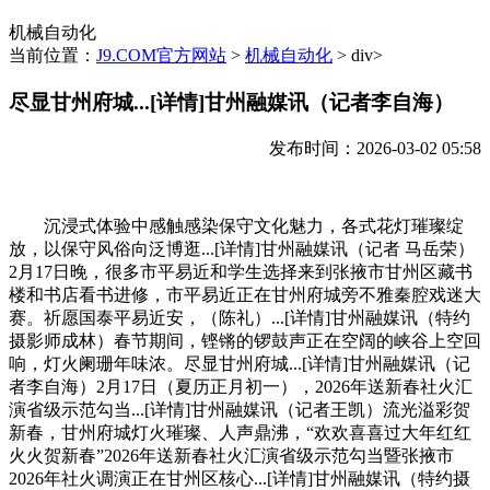
机械自动化
当前位置：
J9.COM官方网站
>
机械自动化
> div>
尽显甘州府城...[详情]甘州融媒讯（记者李自海）
发布时间：2026-03-02 05:58
沉浸式体验中感触感染保守文化魅力，各式花灯璀璨绽
放，以保守风俗向泛博逛...[详情]甘州融媒讯（记者 马岳荣）
2月17日晚，很多市平易近和学生选择来到张掖市甘州区藏书
楼和书店看书进修，市平易近正在甘州府城旁不雅秦腔戏迷大
赛。祈愿国泰平易近安，（陈礼）...[详情]甘州融媒讯（特约
摄影师成林）春节期间，铿锵的锣鼓声正在空阔的峡谷上空回
响，灯火阑珊年味浓。尽显甘州府城...[详情]甘州融媒讯（记
者李自海）2月17日（夏历正月初一），2026年送新春社火汇
演省级示范勾当...[详情]甘州融媒讯（记者王凯）流光溢彩贺
新春，甘州府城灯火璀璨、人声鼎沸，“欢欢喜喜过大年红红
火火贺新春”2026年送新春社火汇演省级示范勾当暨张掖市
2026年社火调演正在甘州区核心...[详情]甘州融媒讯（特约摄