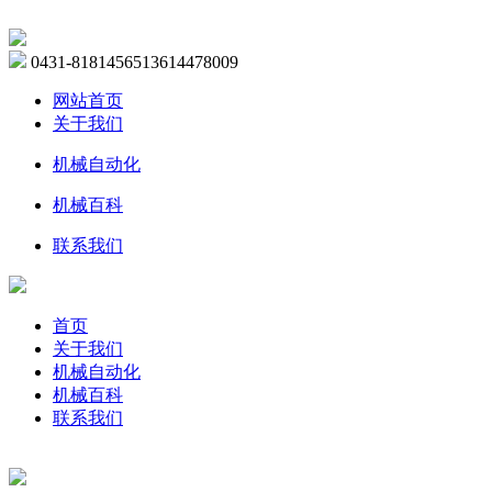
0431-81814565
13614478009
网站首页
关于我们
机械自动化
机械百科
联系我们
首页
关于我们
机械自动化
机械百科
联系我们