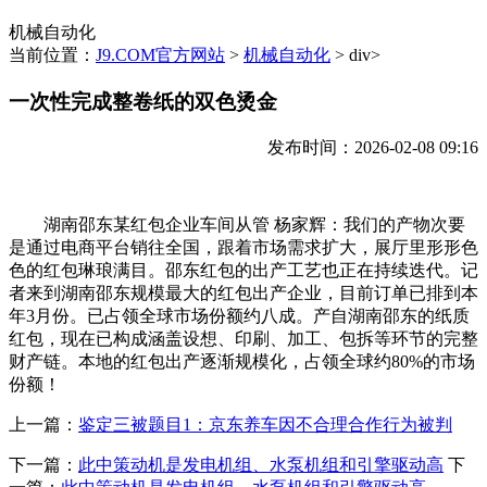
机械自动化
当前位置：
J9.COM官方网站
>
机械自动化
> div>
一次性完成整卷纸的双色烫金
发布时间：2026-02-08 09:16
湖南邵东某红包企业车间从管 杨家辉：我们的产物次要
是通过电商平台销往全国，跟着市场需求扩大，展厅里形形色
色的红包琳琅满目。邵东红包的出产工艺也正在持续迭代。记
者来到湖南邵东规模最大的红包出产企业，目前订单已排到本
年3月份。已占领全球市场份额约八成。产自湖南邵东的纸质
红包，现在已构成涵盖设想、印刷、加工、包拆等环节的完整
财产链。本地的红包出产逐渐规模化，占领全球约80%的市场
份额！
上一篇：
鉴定三被题目1：京东养车因不合理合作行为被判
下一篇：
此中策动机是发电机组、水泵机组和引擎驱动高
下